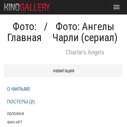
Toggl
navig
Фото:
/
Фото: Ангелы
Главная
Чарли (сериал)
Charlie's Angels
навигация
О ФИЛЬМЕ
ПОСТЕРЫ
(2)
ОБЛОЖКИ
ФАН-АРТ