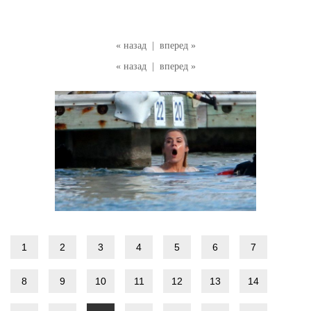
« назад
|
вперед »
« назад
|
вперед »
1
2
3
4
5
6
7
8
9
10
11
12
13
14