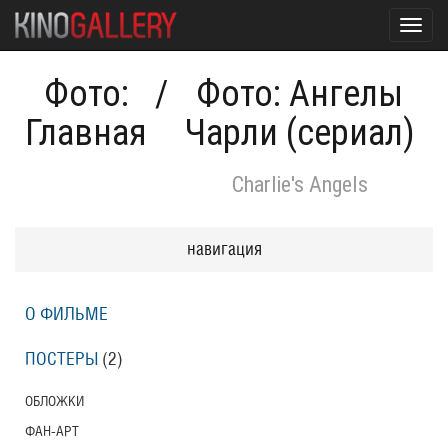
Toggl
navig
Фото:
/
Фото: Ангелы
Главная
Чарли (сериал)
Charlie's Angels
навигация
О ФИЛЬМЕ
ПОСТЕРЫ
(2)
ОБЛОЖКИ
ФАН-АРТ