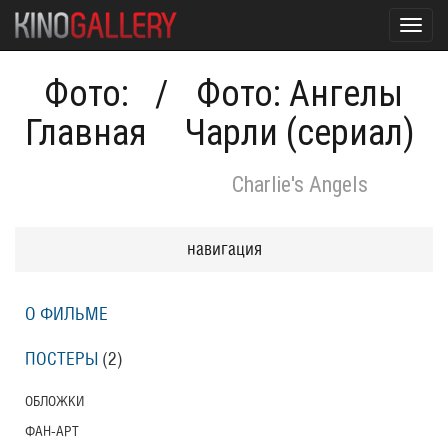
Toggl
navig
Фото:
/
Фото: Ангелы
Главная
Чарли (сериал)
Charlie's Angels
навигация
О ФИЛЬМЕ
ПОСТЕРЫ
(2)
ОБЛОЖКИ
ФАН-АРТ