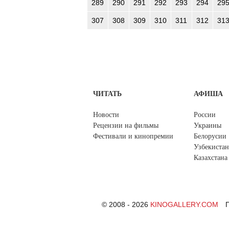
289
290
291
292
293
294
29
307
308
309
310
311
312
31
ЧИТАТЬ
АФИША
Новости
России
Рецензии на фильмы
Украины
Фестивали и кинопремии
Белорусии
Узбекистан
Казахстана
© 2008 - 2026
KINOGALLERY.COM
П