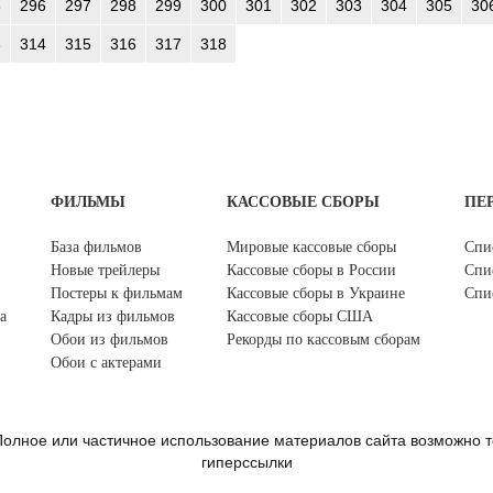
5
296
297
298
299
300
301
302
303
304
305
30
3
314
315
316
317
318
ФИЛЬМЫ
КАССОВЫЕ СБОРЫ
ПЕ
База фильмов
Мировые кассовые сборы
Спи
Новые трейлеры
Кассовые сборы в России
Спи
Постеры к фильмам
Кассовые сборы в Украине
Спи
а
Кадры из фильмов
Кассовые сборы США
Обои из фильмов
Рекорды по кассовым сборам
Обои с актерами
олное или частичное использование материалов сайта возможно т
гиперссылки