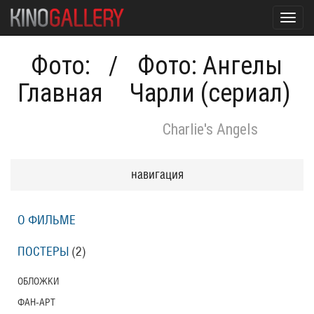
Toggl
navig
Фото:
/
Фото: Ангелы
Главная
Чарли (сериал)
Charlie's Angels
навигация
О ФИЛЬМЕ
ПОСТЕРЫ
(2)
ОБЛОЖКИ
ФАН-АРТ