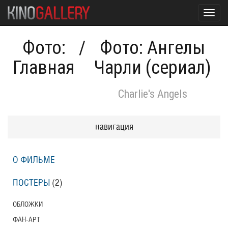
Toggl
navig
Фото:
/
Фото: Ангелы
Главная
Чарли (сериал)
Charlie's Angels
навигация
О ФИЛЬМЕ
ПОСТЕРЫ
(2)
ОБЛОЖКИ
ФАН-АРТ