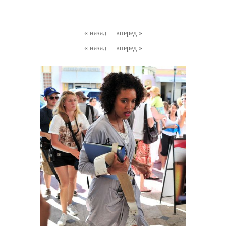
« назад
|
вперед »
« назад
|
вперед »