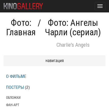
Toggl
navig
Фото:
/
Фото: Ангелы
Главная
Чарли (сериал)
Charlie's Angels
навигация
О ФИЛЬМЕ
ПОСТЕРЫ
(2)
ОБЛОЖКИ
ФАН-АРТ