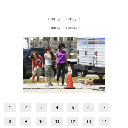
« назад
|
вперед »
« назад
|
вперед »
1
2
3
4
5
6
7
8
9
10
11
12
13
14