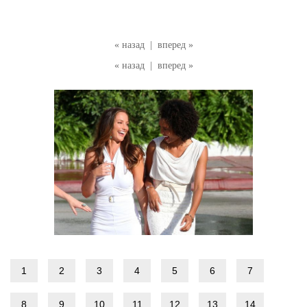
« назад
|
вперед »
« назад
|
вперед »
1
2
3
4
5
6
7
8
9
10
11
12
13
14