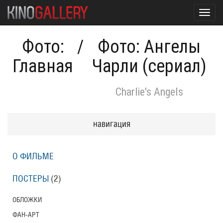
Toggl
navig
Фото:
/
Фото: Ангелы
Главная
Чарли (сериал)
Charlie's Angels
навигация
О ФИЛЬМЕ
ПОСТЕРЫ
(2)
ОБЛОЖКИ
ФАН-АРТ