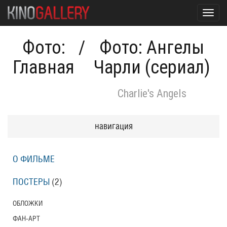
Toggl
navig
Фото:
/
Фото: Ангелы
Главная
Чарли (сериал)
Charlie's Angels
навигация
О ФИЛЬМЕ
ПОСТЕРЫ
(2)
ОБЛОЖКИ
ФАН-АРТ