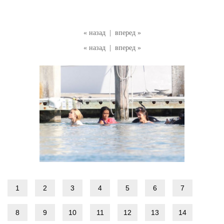
« назад
|
вперед »
« назад
|
вперед »
1
2
3
4
5
6
7
8
9
10
11
12
13
14