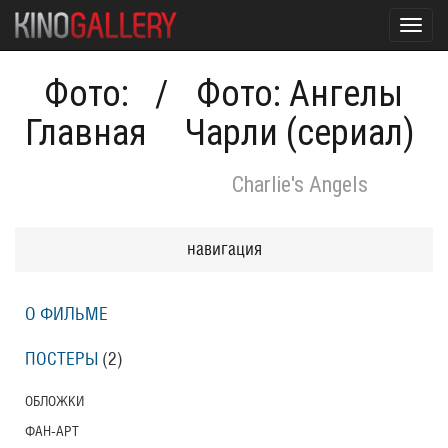
Toggl
navig
Фото:
/
Фото: Ангелы
Главная
Чарли (сериал)
Charlie's Angels
навигация
О ФИЛЬМЕ
ПОСТЕРЫ
(2)
ОБЛОЖКИ
ФАН-АРТ