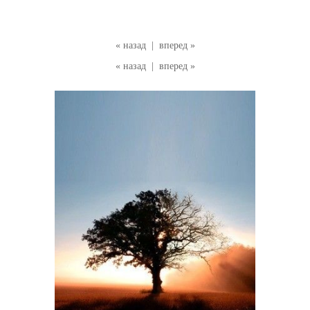
« назад
|
вперед »
« назад
|
вперед »