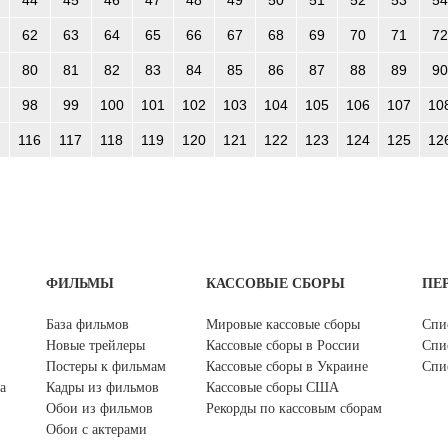
44
45
46
47
48
49
50
51
52
53
54
62
63
64
65
66
67
68
69
70
71
72
80
81
82
83
84
85
86
87
88
89
90
98
99
100
101
102
103
104
105
106
107
10
116
117
118
119
120
121
122
123
124
125
12
ФИЛЬМЫ
КАССОВЫЕ СБОРЫ
ПЕ
База фильмов
Мировые кассовые сборы
Спи
Новые трейлеры
Кассовые сборы в России
Спи
Постеры к фильмам
Кассовые сборы в Украине
Спи
а
Кадры из фильмов
Кассовые сборы США
Обои из фильмов
Рекорды по кассовым сборам
Обои с актерами