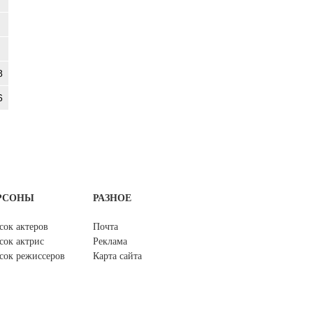
8
6
РСОНЫ
РАЗНОЕ
сок актеров
Почта
сок актрис
Реклама
сок режиссеров
Карта сайта