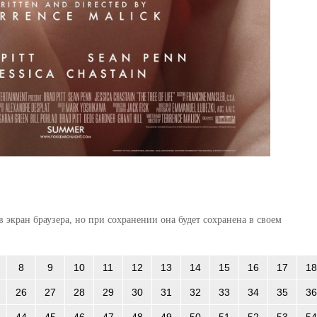
 экран браузера, но при сохранении она будет сохранена в своем
8
9
10
11
12
13
14
15
16
17
18
26
27
28
29
30
31
32
33
34
35
36