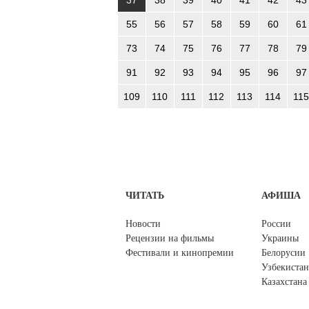
37
38
39
40
41
42
43
55
56
57
58
59
60
61
73
74
75
76
77
78
79
91
92
93
94
95
96
97
109
110
111
112
113
114
115
ЧИТАТЬ
АФИША
Новости
России
Рецензии на фильмы
Украины
Фестивали и кинопремии
Белорусии
Узбекистан
Казахстана