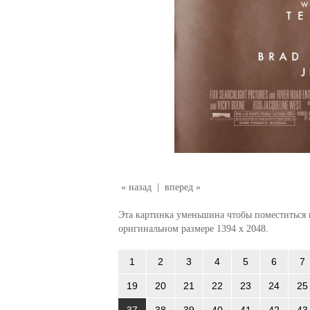
« назад
|
вперед »
Эта картинка уменьшина чтобы поместиться в
оригинальном размере 1394 x 2048.
1
2
3
4
5
6
7
19
20
21
22
23
24
25