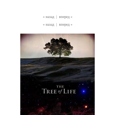
« назад
|
вперед »
« назад
|
вперед »