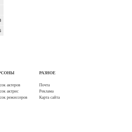
8
6
РСОНЫ
РАЗНОЕ
сок актеров
Почта
сок актрис
Реклама
сок режиссеров
Карта сайта