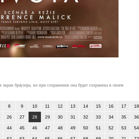
 экран браузера, но при сохранении она будет сохранена в своем
8
9
10
11
12
13
14
15
16
17
18
26
27
28
29
30
31
32
33
34
35
36
44
45
46
47
48
49
50
51
52
53
54
62
63
64
65
66
67
68
69
70
71
72