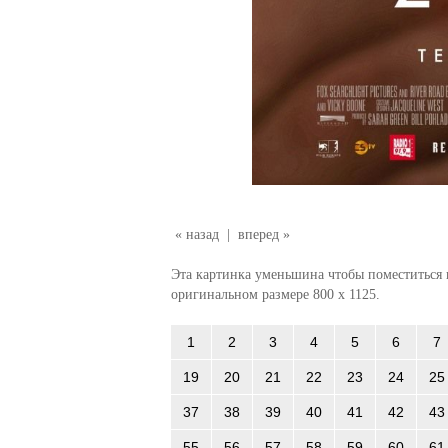
« назад
|
вперед »
Эта картинка уменьшина чтобы поместиться в
оригинальном размере 800 x 1125.
1
2
3
4
5
6
7
19
20
21
22
23
24
25
37
38
39
40
41
42
43
55
56
57
58
59
60
61