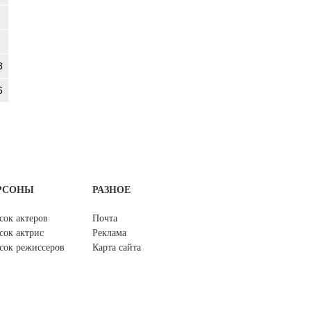
8
6
РСОНЫ
РАЗНОЕ
сок актеров
Почта
сок актрис
Реклама
сок режиссеров
Карта сайта