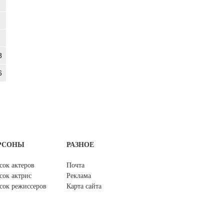
8
6
РСОНЫ
РАЗНОЕ
сок актеров
Почта
сок актрис
Реклама
сок режиссеров
Карта сайта