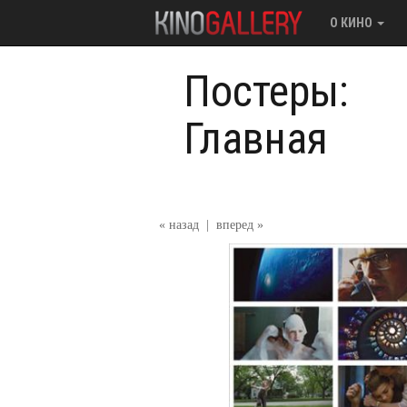
О КИНО
Постеры:
Главная
« назад
|
вперед »