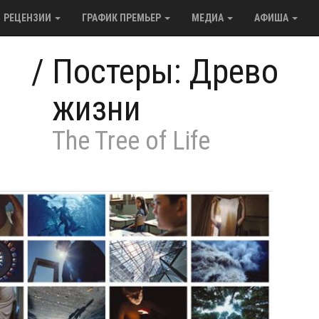
РЕЦЕНЗИИ
ГРАФИК ПРЕМЬЕР
МЕДИА
АФИША
/
Постеры: Древо
жизни
The Tree of Life