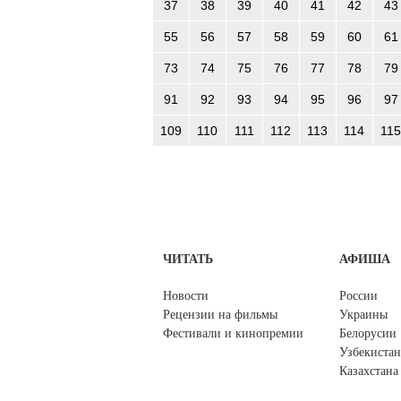
37
38
39
40
41
42
43
55
56
57
58
59
60
61
73
74
75
76
77
78
79
91
92
93
94
95
96
97
109
110
111
112
113
114
115
ЧИТАТЬ
АФИША
Новости
России
Рецензии на фильмы
Украины
Фестивали и кинопремии
Белорусии
Узбекистан
Казахстана