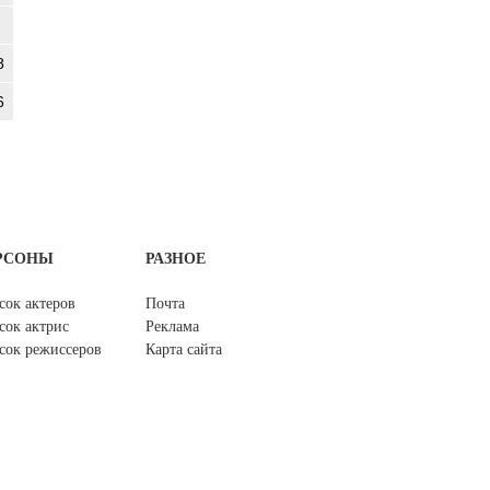
8
6
РСОНЫ
РАЗНОЕ
сок актеров
Почта
сок актрис
Реклама
сок режиссеров
Карта сайта