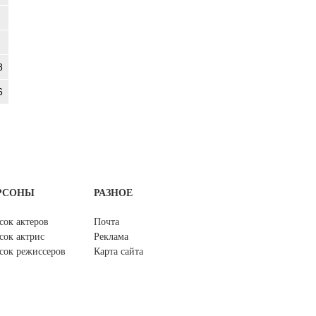
8
6
РСОНЫ
РАЗНОЕ
сок актеров
Почта
сок актрис
Реклама
сок режиссеров
Карта сайта