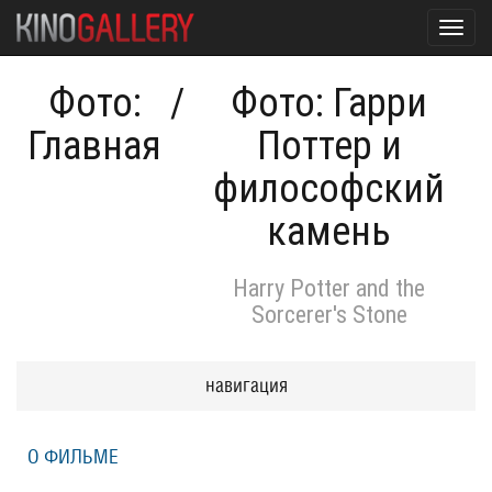
Toggl
navig
Фото:
/
Фото: Гарри
Главная
Поттер и
философский
камень
Harry Potter and the
Sorcerer's Stone
навигация
О ФИЛЬМЕ