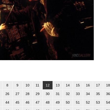
8
9
10
11
12
13
14
15
16
17
18
26
27
28
29
30
31
32
33
34
35
36
44
45
46
47
48
49
50
51
52
53
54