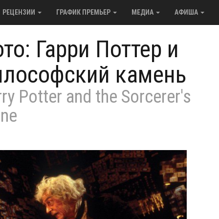
РЕЦЕНЗИИ
ГРАФИК ПРЕМЬЕР
МЕДИА
АФИША
то: Гарри Поттер и
илософский камень
ry Potter and the Sorcerer's
one