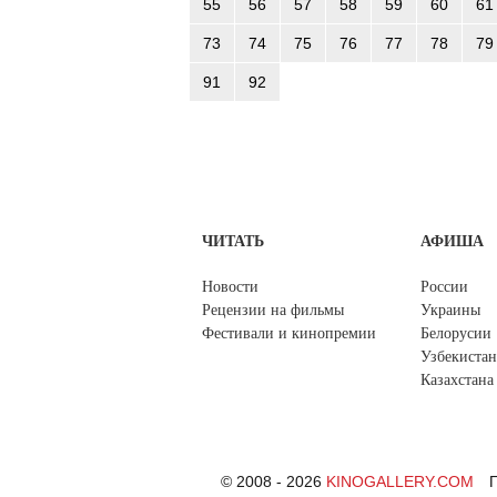
55
56
57
58
59
60
61
73
74
75
76
77
78
79
91
92
ЧИТАТЬ
АФИША
Новости
России
Рецензии на фильмы
Украины
Фестивали и кинопремии
Белорусии
Узбекистан
Казахстана
© 2008 - 2026
KINOGALLERY.COM
П