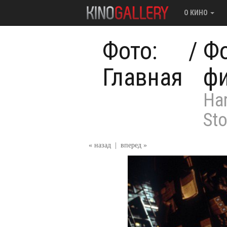
О КИНО
Фото:
/
Фо
Главная
ф
Har
St
« назад
|
вперед »