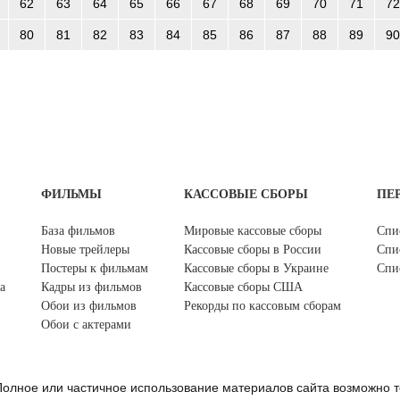
62
63
64
65
66
67
68
69
70
71
72
80
81
82
83
84
85
86
87
88
89
90
ФИЛЬМЫ
КАССОВЫЕ СБОРЫ
ПЕ
База фильмов
Мировые кассовые сборы
Спи
Новые трейлеры
Кассовые сборы в России
Спи
Постеры к фильмам
Кассовые сборы в Украине
Спи
а
Кадры из фильмов
Кассовые сборы США
Обои из фильмов
Рекорды по кассовым сборам
Обои с актерами
олное или частичное использование материалов сайта возможно т