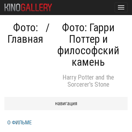
Toggl
navig
Фото:
/
Фото: Гарри
Главная
Поттер и
философский
камень
Harry Potter and the
Sorcerer's Stone
навигация
О ФИЛЬМЕ