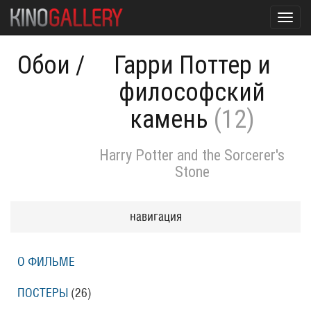
Toggl
navig
Обои
/
Гарри Поттер и
философский
камень
(12)
Harry Potter and the Sorcerer's
Stone
навигация
О ФИЛЬМЕ
ПОСТЕРЫ
(26)