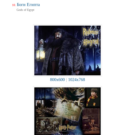
Боги Египта
Gods of Egypt
800x600
|
1024x768