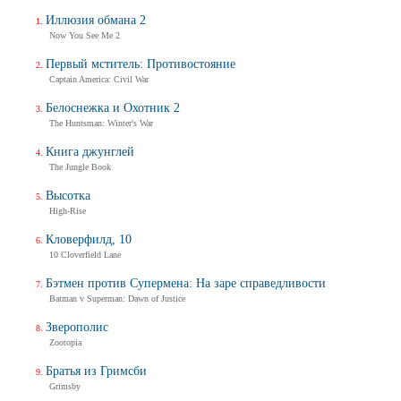
Иллюзия обмана 2
Now You See Me 2
Первый мститель: Противостояние
Captain America: Civil War
Белоснежка и Охотник 2
The Huntsman: Winter's War
Книга джунглей
The Jungle Book
Высотка
High-Rise
Кловерфилд, 10
10 Cloverfield Lane
Бэтмен против Супермена: На заре справедливости
Batman v Superman: Dawn of Justice
Зверополис
Zootopia
Братья из Гримсби
Grimsby