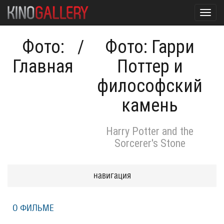
Toggl
navig
Фото:
/
Фото: Гарри
Главная
Поттер и
философский
камень
Harry Potter and the
Sorcerer's Stone
навигация
О ФИЛЬМЕ