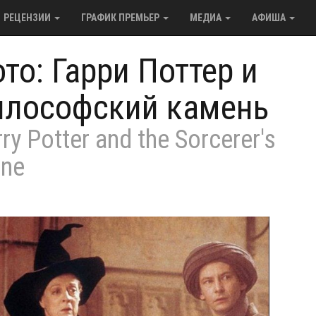
РЕЦЕНЗИИ
ГРАФИК ПРЕМЬЕР
МЕДИА
АФИША
то: Гарри Поттер и
илософский камень
ry Potter and the Sorcerer's
one