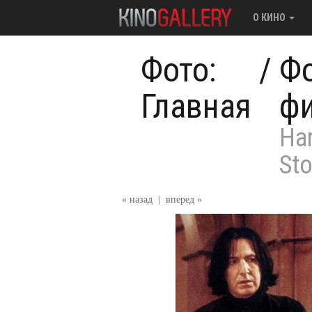
О КИНО
Фото:
/
Фо
Главная
ф
Har
St
« назад
|
вперед »