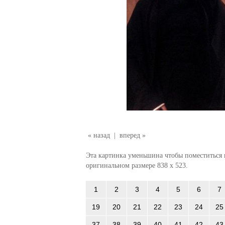
« назад
|
вперед »
Эта картинка уменьшина чтобы поместиться в
оригинальном размере 838 x 523.
1
2
3
4
5
6
7
19
20
21
22
23
24
25
37
38
39
40
41
42
43