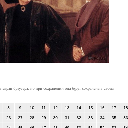
 экран браузера, но при сохранении она будет сохранена в своем
8
9
10
11
12
13
14
15
16
17
18
26
27
28
29
30
31
32
33
34
35
36
44
45
46
47
48
49
50
51
52
53
54