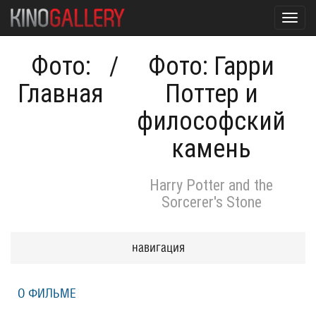
Toggl
navig
Фото:
/
Фото: Гарри
Главная
Поттер и
философский
камень
Harry Potter and the
Sorcerer's Stone
навигация
О ФИЛЬМЕ