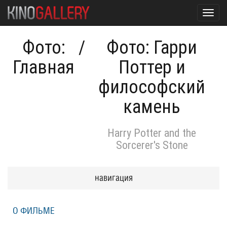
Toggl
navig
Фото:
/
Фото: Гарри
Главная
Поттер и
философский
камень
Harry Potter and the
Sorcerer's Stone
навигация
О ФИЛЬМЕ