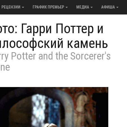
РЕЦЕНЗИИ
ГРАФИК ПРЕМЬЕР
МЕДИА
АФИША
то: Гарри Поттер и
илософский камень
ry Potter and the Sorcerer's
one