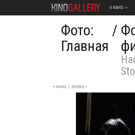
О КИНО
Фото:
/
Фо
Главная
ф
Har
St
« назад
|
вперед »