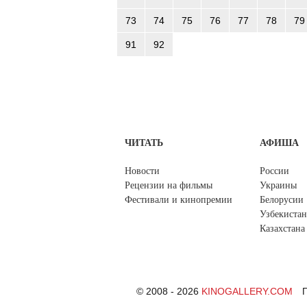
73
74
75
76
77
78
79
91
92
ЧИТАТЬ
АФИША
Новости
России
Рецензии на фильмы
Украины
Фестивали и кинопремии
Белорусии
Узбекистан
Казахстана
© 2008 - 2026
KINOGALLERY.COM
П