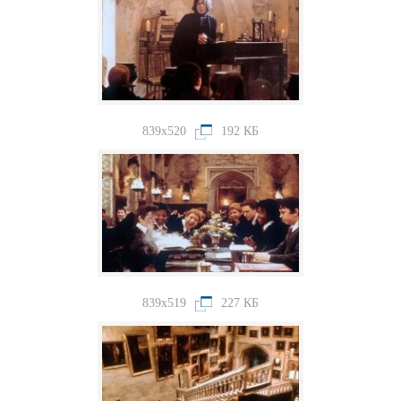
839x520
192 КБ
839x519
227 КБ