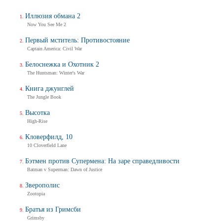
Иллюзия обмана 2
Now You See Me 2
Первый мститель: Противостояние
Captain America: Civil War
Белоснежка и Охотник 2
The Huntsman: Winter's War
Книга джунглей
The Jungle Book
Высотка
High-Rise
Кловерфилд, 10
10 Cloverfield Lane
Бэтмен против Супермена: На заре справедливости
Batman v Superman: Dawn of Justice
Зверополис
Zootopia
Братья из Гримсби
Grimsby