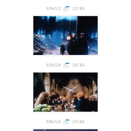
839x523
233 КБ
839x520
205 КБ
838x524
219 КБ