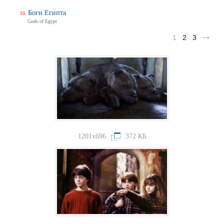
Боги Египта
Gods of Egypt
1
2
3
1201x696
372 КБ