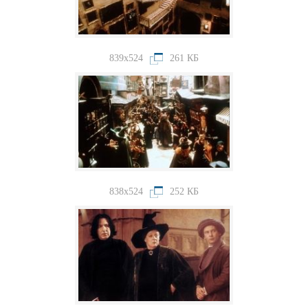
839x524
261 КБ
838x524
252 КБ