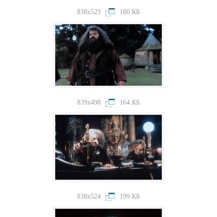
838x523
180 КБ
839x498
164 КБ
838x524
199 КБ