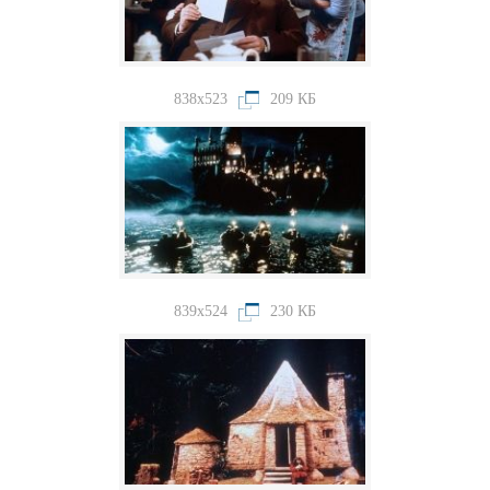
838x523
209 КБ
839x524
230 КБ