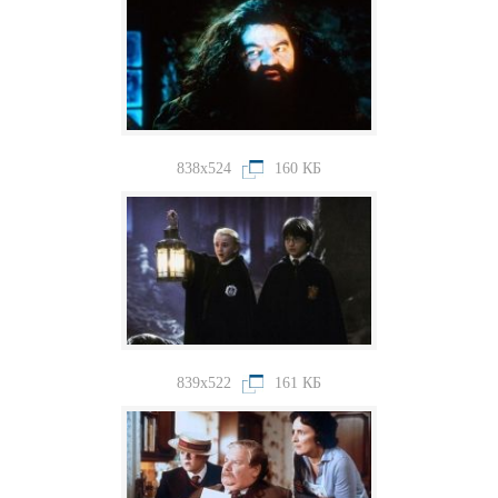
838x524
160 КБ
839x522
161 КБ