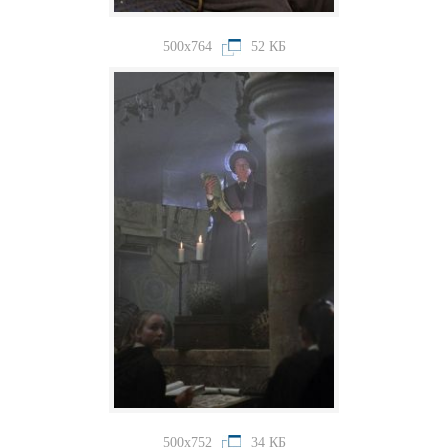
500x764
52 КБ
500x752
34 КБ