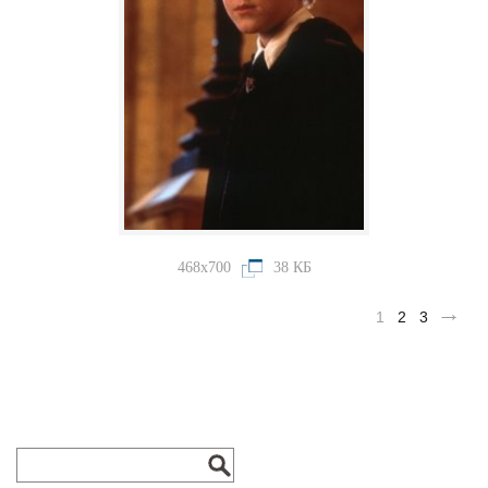
468x700
38 КБ
1
2
3