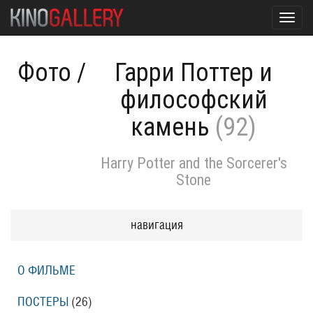
Toggl
navig
Фото
/
Гарри Поттер и
философский
камень
(92)
Harry Potter and the Sorcerer's
Stone
навигация
О ФИЛЬМЕ
ПОСТЕРЫ
(26)