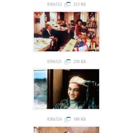
839x512
213 КБ
839x521
258 КБ
838x524
188 КБ