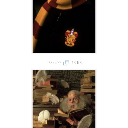
253x400
13 КБ