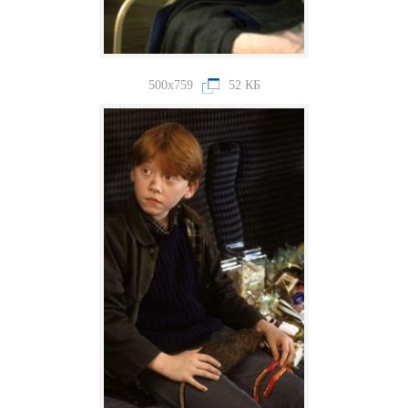
500x759
52 КБ