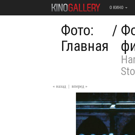
О КИНО
Фото:
/
Фо
Главная
ф
Har
St
« назад
|
вперед »