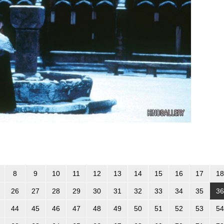
8
9
10
11
12
13
14
15
16
17
18
26
27
28
29
30
31
32
33
34
35
36
44
45
46
47
48
49
50
51
52
53
54