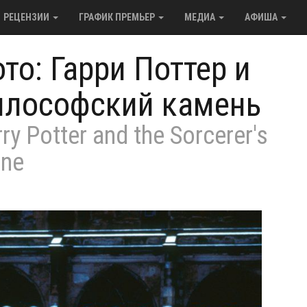
РЕЦЕНЗИИ
ГРАФИК ПРЕМЬЕР
МЕДИА
АФИША
то: Гарри Поттер и
илософский камень
ry Potter and the Sorcerer's
one