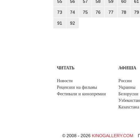
55
56
57
58
59
60
61
73
74
75
76
77
78
79
91
92
ЧИТАТЬ
АФИША
Новости
России
Рецензии на фильмы
Украины
Фестивали и кинопремии
Белорусии
Узбекистан
Казахстана
© 2008 - 2026
KINOGALLERY.COM
П