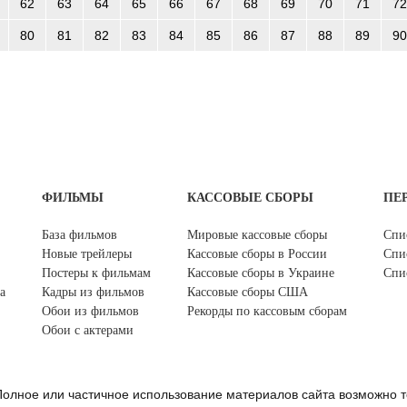
62
63
64
65
66
67
68
69
70
71
72
80
81
82
83
84
85
86
87
88
89
90
ФИЛЬМЫ
КАССОВЫЕ СБОРЫ
ПЕ
База фильмов
Мировые кассовые сборы
Спи
Новые трейлеры
Кассовые сборы в России
Спи
Постеры к фильмам
Кассовые сборы в Украине
Спи
а
Кадры из фильмов
Кассовые сборы США
Обои из фильмов
Рекорды по кассовым сборам
Обои с актерами
олное или частичное использование материалов сайта возможно т