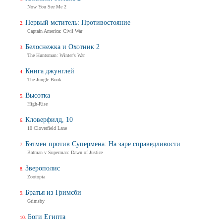
Now You See Me 2
Первый мститель: Противостояние
Captain America: Civil War
Белоснежка и Охотник 2
The Huntsman: Winter's War
Книга джунглей
The Jungle Book
Высотка
High-Rise
Кловерфилд, 10
10 Cloverfield Lane
Бэтмен против Супермена: На заре справедливости
Batman v Superman: Dawn of Justice
Зверополис
Zootopia
Братья из Гримсби
Grimsby
Боги Египта