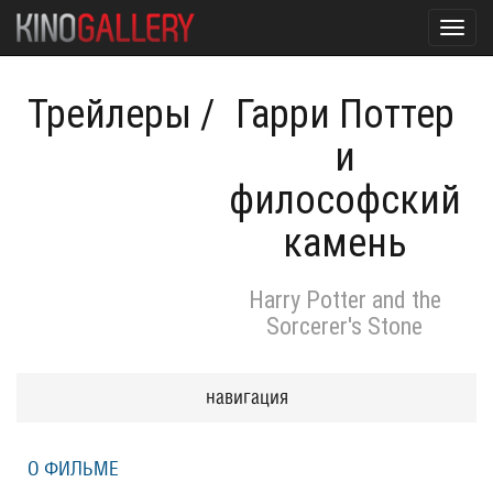
Toggl
navig
Трейлеры
/
Гарри Поттер
и
философский
камень
Harry Potter and the
Sorcerer's Stone
навигация
О ФИЛЬМЕ