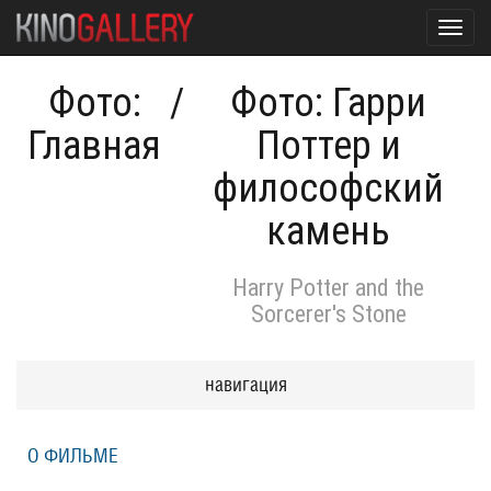
Toggl
navig
Фото:
/
Фото: Гарри
Главная
Поттер и
философский
камень
Harry Potter and the
Sorcerer's Stone
навигация
О ФИЛЬМЕ