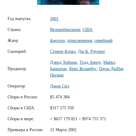
Год выпуска:
2001
Страна:
Великобритания
,
США
Жанр:
фэнтези
,
приключения
,
семейный
Сценарий:
Стивен Кловз
,
Дж.К. Роулинг
Дэвид Хейман
,
Тодд Арноу
,
Майкл
Продюсер:
Барнатан
,
Крис Коламбус
,
Паула ДюПре
Песман
Оператор:
Джон Сил
Сборы в России:
$5 474 384
Сборы в США:
$317 575 550
Сборы в мире:
+ $657 179 821 = $974 755 371
Премьера в России:
21 Марта 2002