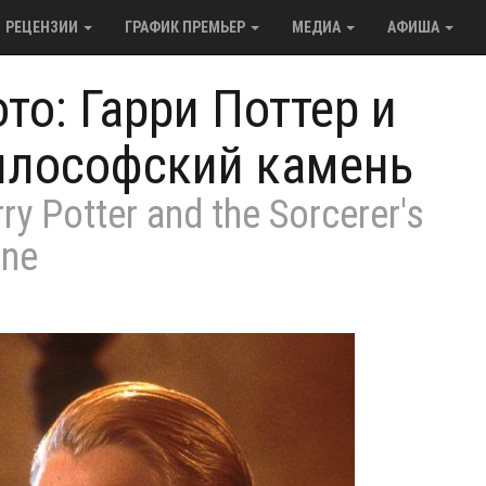
РЕЦЕНЗИИ
ГРАФИК ПРЕМЬЕР
МЕДИА
АФИША
то: Гарри Поттер и
илософский камень
ry Potter and the Sorcerer's
one