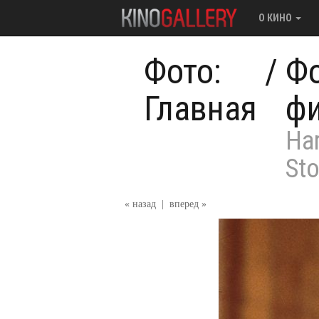
О КИНО
Фото:
/
Фо
Главная
ф
Har
St
« назад
|
вперед »