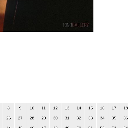
8
9
10
11
12
13
14
15
16
17
18
26
27
28
29
30
31
32
33
34
35
36
44
45
46
47
48
49
50
51
52
53
54