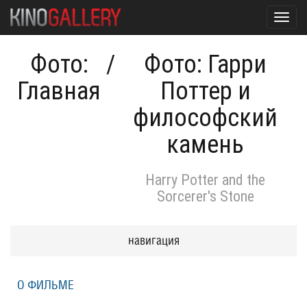
Toggl
navig
Фото:
/
Фото: Гарри
Главная
Поттер и
философский
камень
Harry Potter and the
Sorcerer's Stone
навигация
О ФИЛЬМЕ