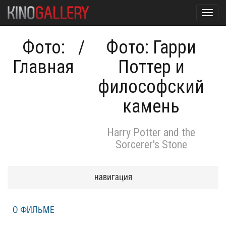
Toggl
navig
Фото:
/
Фото: Гарри
Главная
Поттер и
философский
камень
Harry Potter and the
Sorcerer's Stone
навигация
О ФИЛЬМЕ