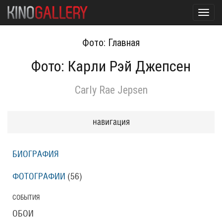
Toggl
navig
Фото: Главная
Фото: Карли Рэй Джепсен
Carly Rae Jepsen
навигация
БИОГРАФИЯ
ФОТОГРАФИИ
(56
)
СОБЫТИЯ
ОБОИ