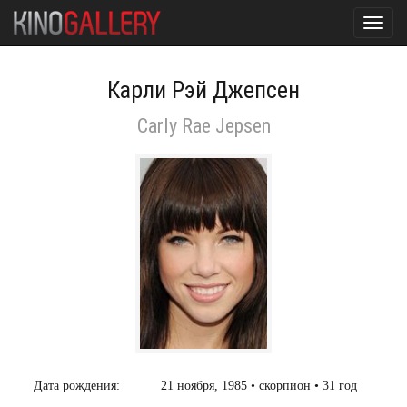
Toggl
navig
Карли Рэй Джепсен
Carly Rae Jepsen
Дата рождения:
21 ноября, 1985 • скорпион • 31 год