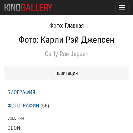
Toggl
navig
Фото: Главная
Фото: Карли Рэй Джепсен
Carly Rae Jepsen
навигация
БИОГРАФИЯ
ФОТОГРАФИИ
(56
)
СОБЫТИЯ
ОБОИ