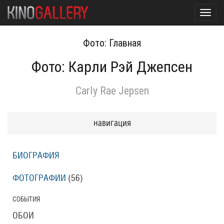
Toggl
navig
Фото: Главная
Фото: Карли Рэй Джепсен
Carly Rae Jepsen
навигация
БИОГРАФИЯ
ФОТОГРАФИИ
(56
)
СОБЫТИЯ
ОБОИ