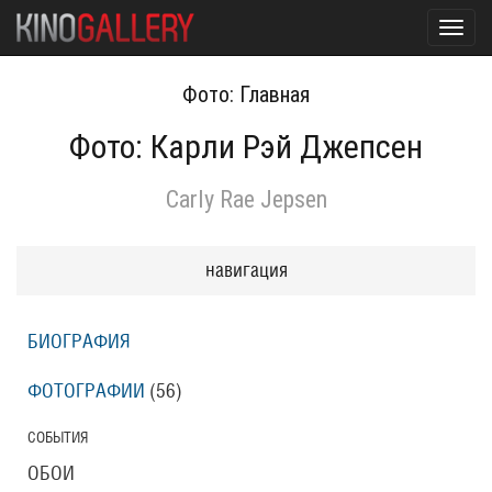
Toggl
navig
Фото: Главная
Фото: Карли Рэй Джепсен
Carly Rae Jepsen
навигация
БИОГРАФИЯ
ФОТОГРАФИИ
(56
)
СОБЫТИЯ
ОБОИ