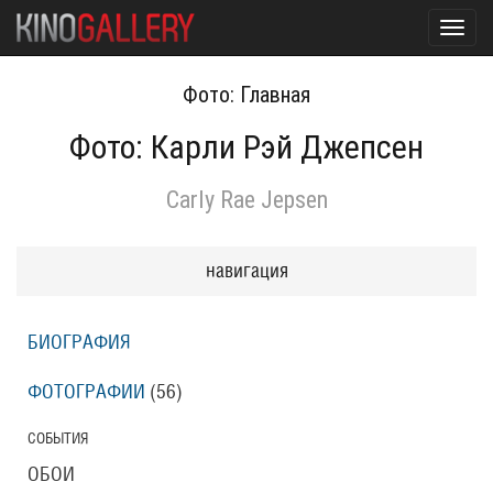
Toggl
navig
Фото: Главная
Фото: Карли Рэй Джепсен
Carly Rae Jepsen
навигация
БИОГРАФИЯ
ФОТОГРАФИИ
(56
)
СОБЫТИЯ
ОБОИ