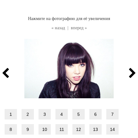
Нажмите на фотографию для её увеличения
« назад
|
вперед »
1
2
3
4
5
6
7
8
9
10
11
12
13
14