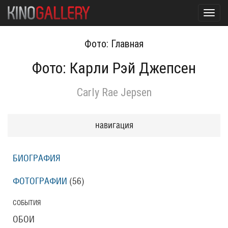
Toggl
navig
Фото: Главная
Фото: Карли Рэй Джепсен
Carly Rae Jepsen
навигация
БИОГРАФИЯ
ФОТОГРАФИИ
(56
)
СОБЫТИЯ
ОБОИ