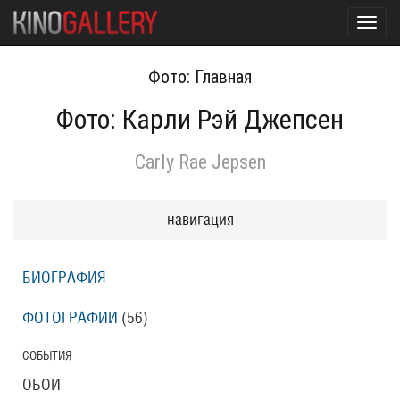
Toggl
navig
Фото: Главная
Фото: Карли Рэй Джепсен
Carly Rae Jepsen
навигация
БИОГРАФИЯ
ФОТОГРАФИИ
(56
)
СОБЫТИЯ
ОБОИ