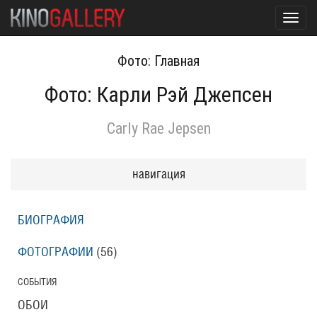
Toggl
navig
Фото: Главная
Фото: Карли Рэй Джепсен
Carly Rae Jepsen
навигация
БИОГРАФИЯ
ФОТОГРАФИИ
(56
)
СОБЫТИЯ
ОБОИ