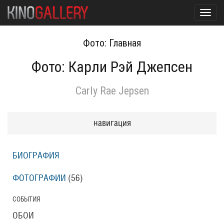
Toggl
navig
Фото: Главная
Фото: Карли Рэй Джепсен
Carly Rae Jepsen
навигация
БИОГРАФИЯ
ФОТОГРАФИИ
(56
)
СОБЫТИЯ
ОБОИ