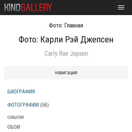
Toggl
navig
Фото: Главная
Фото: Карли Рэй Джепсен
Carly Rae Jepsen
навигация
БИОГРАФИЯ
ФОТОГРАФИИ
(56
)
СОБЫТИЯ
ОБОИ