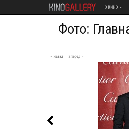
О КИНО
Фото: Главн
« назад
|
вперед »