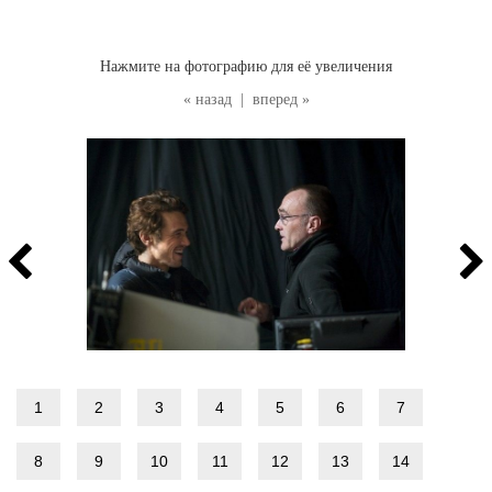
Нажмите на фотографию для её увеличения
« назад
|
вперед »
1
2
3
4
5
6
7
8
9
10
11
12
13
14