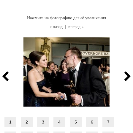
Нажмите на фотографию для её увеличения
« назад
|
вперед »
1
2
3
4
5
6
7